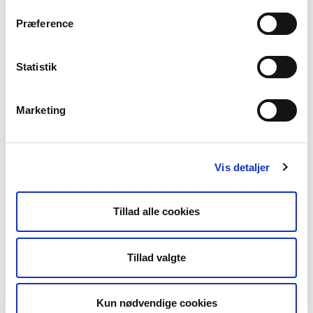
brændeovne – hvad gør jeg?
Præference
Statistik
Hvad sker der, hvis man ikke
overholder reglerne i
ejerskifteordningen?
Marketing
Hvilke såkaldte fyringsanlæg er hhv.
Vis detaljer
omfattet af og undtaget ordningen?
Tillad alle cookies
Hvilke typer af ejerskifte er undtaget
ordningen?
Tillad valgte
Kun nødvendige cookies
Hvad skal jeg gøre for at min