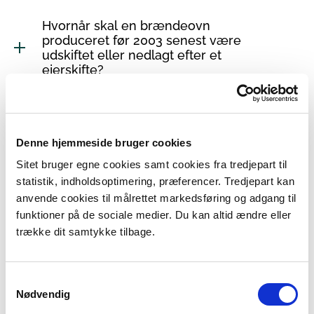
Hvornår skal en brændeovn
produceret før 2003 senest være
udskiftet eller nedlagt efter et
ejerskifte?
Hvad gør jeg, hvis jeg ikke kan
Denne hjemmeside bruger cookies
bestemme produktionsåret på min
brændeovn?
Sitet bruger egne cookies samt cookies fra tredjepart til
statistik, indholdsoptimering, præferencer. Tredjepart kan
anvende cookies til målrettet markedsføring og adgang til
funktioner på de sociale medier. Du kan altid ændre eller
Er jeg undtaget ordningen, hvis jeg
trække dit samtykke tilbage.
monterer et partikelfilter på min
brændeovn?
Samtykkevalg
Nødvendig
Min nye bolig indeholder flere