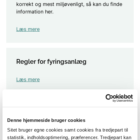
korrekt og mest miljøvenligt, så kan du finde
information her.
Læs mere
Regler for fyringsanlæg
Læs mere
Ejerskifteordningen
Denne hjemmeside bruger cookies
Fra den 1. august 2021 skal du skifte eller
Sitet bruger egne cookies samt cookies fra tredjepart til
skrotte din brændeovn eller pejseindsats, når
statistik, indholdsoptimering, præferencer. Tredjepart kan
du køber bolig, hvis ovnen er produceret før