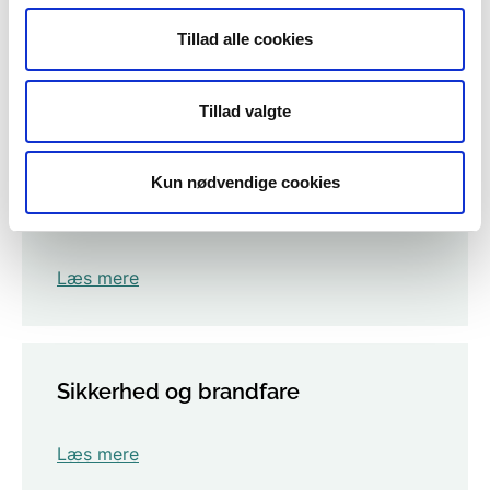
Læs mere
Tillad alle cookies
Tillad valgte
Ofte stillede spørgsmål
Kun nødvendige cookies
Find svar på de mest almindelige spørgsmål
om brændefyring.
Læs mere
Sikkerhed og brandfare
Læs mere