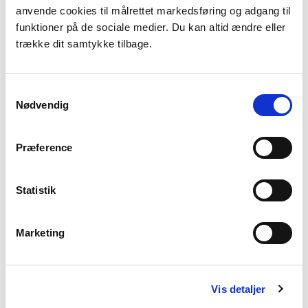
anvende cookies til målrettet markedsføring og adgang til
2003. Er du i tvivl om, hvad du skal gøre,
funktioner på de sociale medier. Du kan altid ændre eller
kan du læse mere her.
trække dit samtykke tilbage.
Læs mere
Samtykkevalg
Nødvendig
Valg af brændeovn
Præference
Se her hvilke informationer, der er værd at
overveje, når du skal vælge brændeovn
Statistik
Læs mere
Marketing
Vis detaljer
Centralvarmekedler