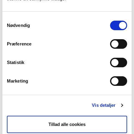
Indmurede pejseindsatse, hvor
udskiftning eller nedlæggelse kræver
væsentlige konstruktionsmæssige
Samtykkevalg
ændringer omkring fyringsanlægget
Nødvendig
Præference
Halmfyr
Statistik
Kakkelovne
Marketing
Masseovne
Vis detaljer
Pillefyr og pilleovne
Tillad alle cookies