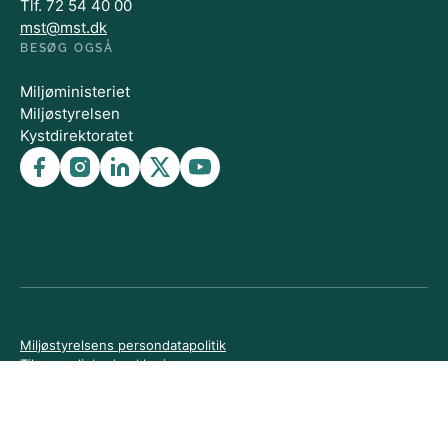
Tlf. 72 54 40 00
mst@mst.dk
BESØG OGSÅ
Miljøministeriet
Miljøstyrelsen
Kystdirektoratet
Miljøstyrelsens persondatapolitik
Tilgængelighedserklæring
Cookies