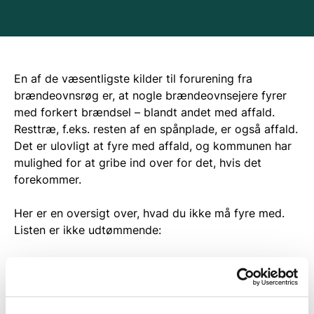
En af de væsentligste kilder til forurening fra
brændeovnsrøg er, at nogle brændeovnsejere fyrer
med forkert brændsel – blandt andet med affald.
Resttræ, f.eks. resten af en spånplade, er også affald.
Det
er ulovligt at fyre med affald, og kommunen har
mulighed for at gribe ind over for det, hvis det
forekommer.
Her er en oversigt over, hvad du ikke må fyre med.
Listen er ikke udtømmende:
bemalet træ
imprægneret træ
spånplader
MDF-plader