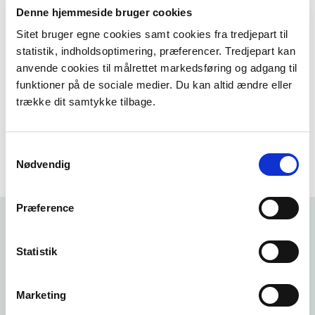
Denne hjemmeside bruger cookies
paller
husholdningsaffald
Sitet bruger egne cookies samt cookies fra tredjepart til
byggeaffald
statistik, indholdsoptimering, præferencer. Tredjepart kan
træ med rester af maling, lim, lak, imprægnering,
anvende cookies til målrettet markedsføring og adgang til
folie, laminat, søm, skruer osv.
funktioner på de sociale medier. Du kan altid ændre eller
trække dit samtykke tilbage.
Det er heller ikke lovligt at fyre med aviser og
reklamer. Aviser kan dog bruges til optænding.
Samtykkevalg
Nødvendig
Præference
Statistik
Se også
Marketing