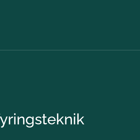
Gå til indholdet
Bo
Pr
Vej
fyringsteknik
Reg