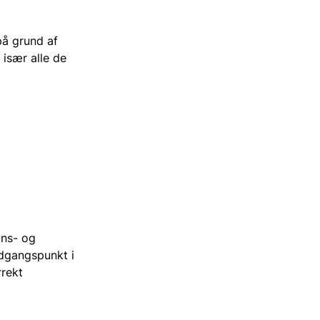
på grund af
 især alle de
ns- og
udgangspunkt i
rrekt