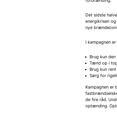
forbrænding.
Det sidste halv
energikrisen og 
nye brændeovns
I kampagnen er 
Brug kun den 
Tænd op i to
Brug kun rent
Sørg for rigeli
Kampagnen er b
fastbrændselske
de fire råd. Un
optænding. Opl