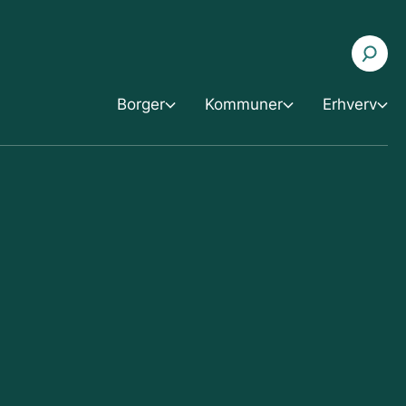
Borger
Kommuner
Erhverv
rger
Erhverv
Kommuner
oblemer med røg
Skorstenens betydning
Vejledning til brændeovnsbekendtgørelsen
ledning til god fyringsteknik
Skorstenshøjde og placering
Kommunale erfaringer
ler for fyringsanlæg
Målinger
Udvalgte eksempler