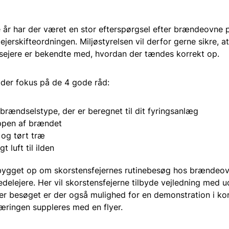
e år har der været en stor efterspørgsel efter brændeovne 
ejerskifteordningen. Miljøstyrelsen vil derfor gerne sikre, at
ejere er bekendte med, hvordan der tændes korrekt op.
der fokus på de 4 gode råd:
brændselstype, der er beregnet til dit fyringsanlæg
ppen af brændet
 og tørt træ
gt luft til ilden
ygget op om skorstensfejernes rutinebesøg hos brændeov
delejere. Her vil skorstensfejerne tilbyde vejledning med 
der besøget er der også mulighed for en demonstration i ko
æringen suppleres med en flyer.