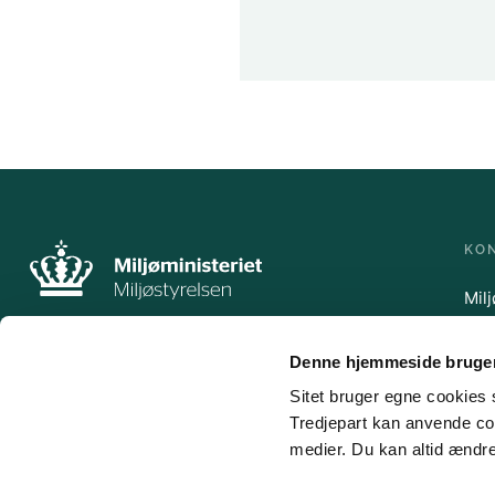
KO
Mil
Ler
500
Denne hjemmeside bruger
Tlf.
mst
Sitet bruger egne cookies s
Tredjepart kan anvende coo
medier. Du kan altid ændre