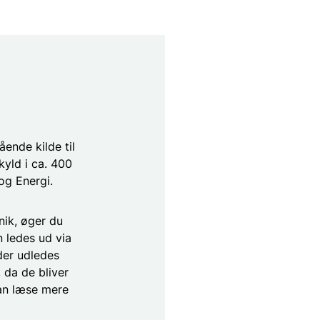
ende kilde til
kyld i ca. 400
 og Energi.
nik, øger du
n ledes ud via
der udledes
da de bliver
kan læse mere