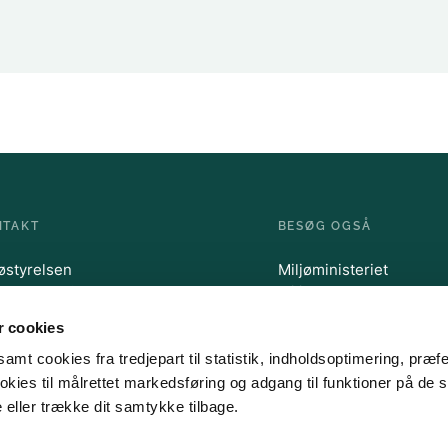
NTAKT
BESØG OGSÅ
jøstyrelsen
Miljøministeriet
chesgade 35
Miljøstyrelsen
0 Odense C
Kystdirektoratet
 cookies
 72 54 40 00
@mst.dk
amt cookies fra tredjepart til statistik, indholdsoptimering, præf
kies til målrettet markedsføring og adgang til funktioner på de s
 eller trække dit samtykke tilbage.