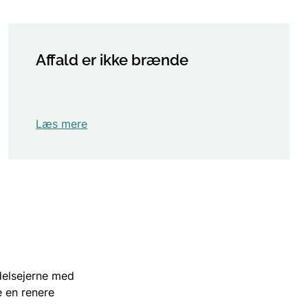
Affald er ikke brænde
Læs mere
delsejerne med
e en renere