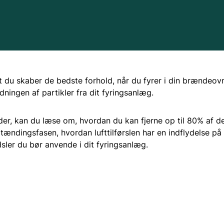
Eje
Va
at du skaber de bedste forhold, når du fyrer i din brændeovn 
dningen af partikler fra dit fyringsanlæg.
Ce
ider, kan du læse om, hvordan du kan fjerne op til 80% af d
Oft
ptændingsfasen, hvordan lufttilførslen har en indflydelse p
sler du bør anvende i dit fyringsanlæg.
Sik