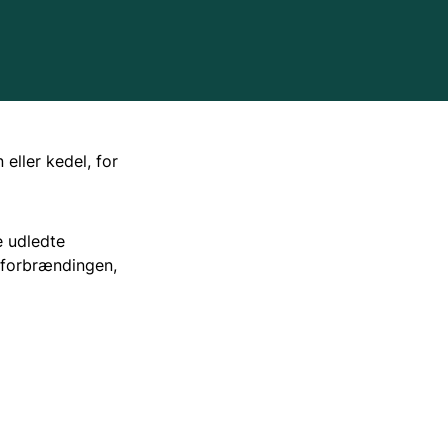
rskifteordningen
Tekniske muligheder
Andre fagfolk
lg af brændeovn
Nyinstallerede brændeovne
Tekniske udtryk
eller kedel, for
ntralvarmekedler
Spørgsmål og svar til prøvningsattester
FAQ om bekendtgørelse om kommunale
forskrifter for ældre fyringsanlæg
e udledte
e stillede spørgsmål
Spørgsmål og svar til halmfyr
å forbrændingen,
kerhed og brandfare