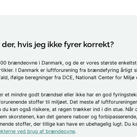
der, hvis jeg ikke fyrer korrekt?
000 brændeovne i Danmark, og de er vores største enkeltstå
tikler. I Danmark er luftforurening fra brændefyring årligt s
fald, ifølge beregninger fra DCE, Nationalt Center for Miljø
r et mindre godt brændsel eller ikke har en god fyringstek
orurenende stoffer til miljøet. Det meste af luftforureninge
 du kan også risikere, at røgen trækker ind i din stue. Når 
m skorstenen, kan det genere naboer og forbipasserende, 
nende stoffer, der tillige kan have en ubehagelig lugt. Du 
ekterne ved brug af brændeovne
.