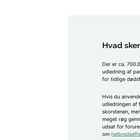
Hvad sker 
Der er ca. 700.
udledning af par
for tidlige døds
Hvis du anvende
udledningen af f
skorstenen, men
meget røg genne
udsat for forure
om
helbredseff