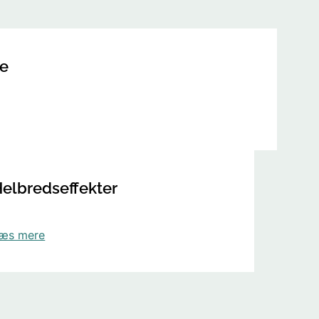
se
elbredseffekter
æs mere