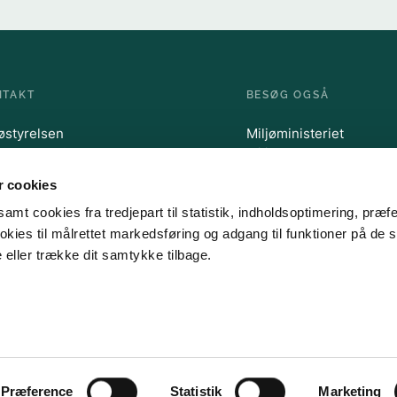
NTAKT
BESØG OGSÅ
jøstyrelsen
Miljøministeriet
chesgade 35
Miljøstyrelsen
0 Odense C
Kystdirektoratet
 cookies
 72 54 40 00
@mst.dk
amt cookies fra tredjepart til statistik, indholdsoptimering, præf
kies til målrettet markedsføring og adgang til funktioner på de s
 eller trække dit samtykke tilbage.
Miljøstyrelsens persondatapolitik
Tilgængelighedserklæring
Cookies
Præference
Statistik
Marketing