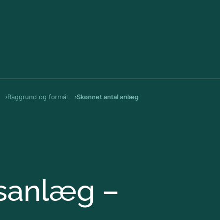
Gå til indholdet
Baggrund og formål
Skønnet antal anlæg
Bo
Pr
Vej
gsanlæg –
Reg