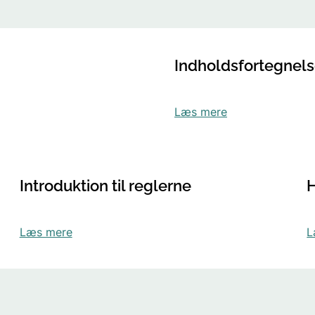
Indholdsfortegnel
Læs mere
Introduktion til reglerne
H
Læs mere
L