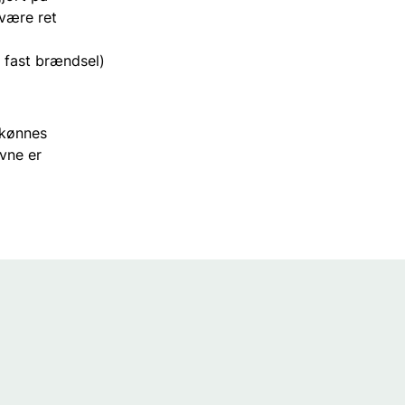
 være ret
l fast brændsel)
 skønnes
ovne er