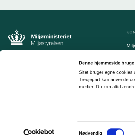
KO
Mil
Ler
500
Denne hjemmeside bruger
Tlf.
mst
Sitet bruger egne cookies s
Tredjepart kan anvende coo
medier. Du kan altid ændre
Samtykkevalg
Nødvendig