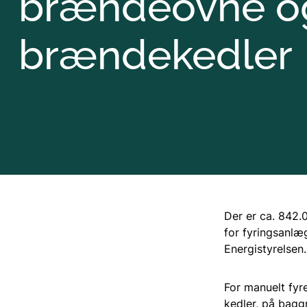
brændeovne o
brændekedler
Der er ca. 842.
for fyringsanlæ
Energistyrelsen.
For manuelt fyre
kedler, på baggr