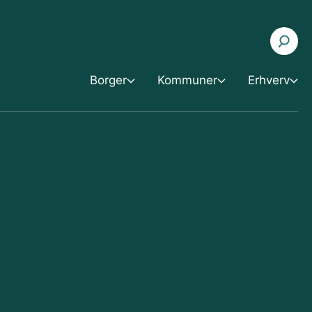
Borger
Kommuner
Erhverv
rger
Erhverv
Kommuner
oblemer med røg
Skorstenens betydning
Vejledning til brændeovnsbekendtgørelsen
ledning til god fyringsteknik
Skorstenshøjde og placering
Kommunale erfaringer
ler for fyringsanlæg
Målinger
Udvalgte eksempler