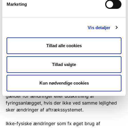
Marketing
gamle skorstene, er at betegne som væsentlige
ændringer.
Hvis en bygning skal bygges om, og hvis
Vis detaljer
ombygningen også kræver en ombygning af
skorstenen, vil dette som udgangspunkt skulle
Tillad alle cookies
betragtes som en ”væsentlig ændring”.
Derimod vil væsentlige ændringer af tagfladen eller
Tillad valgte
tagets konstruktion kun have betydning, hvis der
også samtidig sker en væsentlig ændring af
aftrækssystemet, eller hvis ændringen får væsentlig
Kun nødvendige cookies
betydning for aftrækssystemets funktion. Tilsvarende
gælder for ændringer eller udskiftning af
fyringsanlægget, hvis der ikke ved samme lejlighed
sker ændringer af aftrækssystemet.
Ikke-fysiske ændringer som fx øget brug af