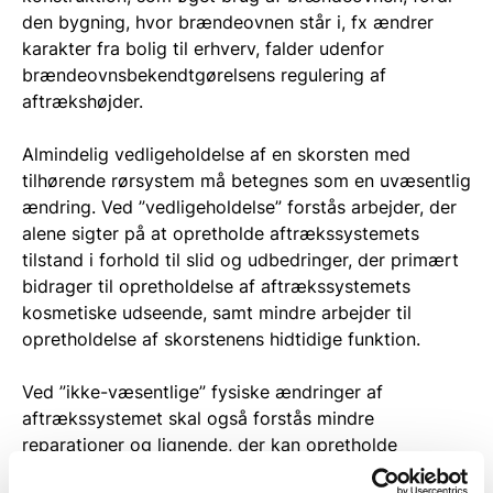
den bygning, hvor brændeovnen står i, fx ændrer
karakter fra bolig til erhverv, falder udenfor
brændeovnsbekendtgørelsens regulering af
aftrækshøjder.
Almindelig vedligeholdelse af en skorsten med
tilhørende rørsystem må betegnes som en uvæsentlig
ændring. Ved ”vedligeholdelse” forstås arbejder, der
alene sigter på at opretholde aftrækssystemets
tilstand i forhold til slid og udbedringer, der primært
bidrager til opretholdelse af aftrækssystemets
kosmetiske udseende, samt mindre arbejder til
opretholdelse af skorstenens hidtidige funktion.
Ved ”ikke-væsentlige” fysiske ændringer af
aftrækssystemet skal også forstås mindre
reparationer og lignende, der kan opretholde
aftrækssystemets funktion og eventuelt forbedre