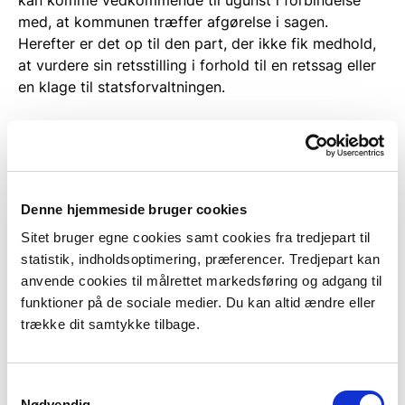
med, at kommunen træffer afgørelse i sagen.
Herefter er det op til den part, der ikke fik medhold,
at vurdere sin retsstilling i forhold til en retssag eller
en klage til statsforvaltningen.
En klage til Statsforvaltningen kan dog kun være
rettet mod, hvorvidt kommunen har opfyldt sin
tilsynsforpligtigelse og ikke rettet mod afgørelsens
indhold, om hvorvidt en røggene var væsentlig eller
Denne hjemmeside bruger cookies
ej. Det er heller ikke sikkert, at Statsforvaltningen vil
behandle en sag. Statsforvaltningen afgør af egen
Sitet bruger egne cookies samt cookies fra tredjepart til
drift, hvilke sager man ønsker at behandle.
statistik, indholdsoptimering, præferencer. Tredjepart kan
anvende cookies til målrettet markedsføring og adgang til
funktioner på de sociale medier. Du kan altid ændre eller
Nyt tilsynsbesøg ved
trække dit samtykke tilbage.
påbudsfristens udløb
Hvis kommunen ender med at meddele et påbud til
Samtykkevalg
ejeren af fyringsanlægget, bør kommunen følge op i
Nødvendig