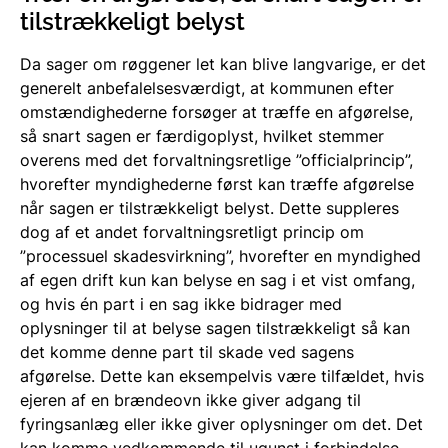
tilstrækkeligt belyst
Da sager om røggener let kan blive langvarige, er det
generelt anbefalelsesværdigt, at kommunen efter
omstændighederne forsøger at træffe en afgørelse,
så snart sagen er færdigoplyst, hvilket stemmer
overens med det forvaltningsretlige ”officialprincip”,
hvorefter myndighederne først kan træffe afgørelse
når sagen er tilstrækkeligt belyst. Dette suppleres
dog af et andet forvaltningsretligt princip om
”processuel skadesvirkning”, hvorefter en myndighed
af egen drift kun kan belyse en sag i et vist omfang,
og hvis én part i en sag ikke bidrager med
oplysninger til at belyse sagen tilstrækkeligt så kan
det komme denne part til skade ved sagens
afgørelse. Dette kan eksempelvis være tilfældet, hvis
ejeren af en brændeovn ikke giver adgang til
fyringsanlæg eller ikke giver oplysninger om det. Det
kan komme vedkommende til ugunst i forbindelse