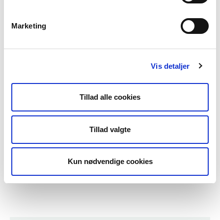
allerede har gennemført med henblik på at
nedbringe generne.
Marketing
Ejeren af fyringsanlægget bør også bedes om at
beskrive forløbet frem til klagen, herunder i hvor høj
grad parterne har talt sammen om problemet, og om
Vis detaljer
ejeren har gjort forsøg på at nedbringe røggenerne.
Tillad alle cookies
Med henblik på en undersøgelse af forureningens
omfang kan der i brevet til ejeren eventuelt varsles et
tilsynsbesøg inde på ejerens ejendom (ved
Tillad valgte
fyringsanlægget). Det bør fremgå, at kommunen
opfordrer ejeren til at være til stede og tænde op i
fyringsanlægget. Varsling er dog ikke nødvendigt i
Kun nødvendige cookies
alle tilfælde. Se mere her om
tilsynsbesøg.