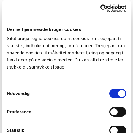
prøvningsattest, købsaftale, brugsmanual eller
andre anbefalinger fra producenten
Oplysning om aftrækssystemet – for eksempel
højde, materiale, opførelsestidspunkt, tidligere
Denne hjemmeside bruger cookies
problemer med tilsodning, utætheder eller
lignende og oplysning om seneste fejning
Sitet bruger egne cookies samt cookies fra tredjepart til
Oplysning om, hvilket brændsel ejeren bruger at
statistik, indholdsoptimering, præferencer. Tredjepart kan
fyre med, og hvordan det opbevares
anvende cookies til målrettet markedsføring og adgang til
Oplysning om, på hvilke tidspunkter på
funktioner på de sociale medier. Du kan altid ændre eller
dagen/ugen ejeren fyreOplysninger om, hvorvidt
trække dit samtykke tilbage.
fyringsanlægget er blevet udskiftet, eller om der
er foretaget konstruktionsmæssige ændringer af
Samtykkevalg
ejendommen og navnlig aftrækssystemet
Nødvendig
Eventuelt kan ejeren anmodes om at beskrive,
hvordan ejeren tænder op i fyringsanlægget
Hvis der tidligere har været klaget over røggener
Præference
fra det pågældende anlæg, kan kommunen bede
ejeren om at forholde sig dertil – for eksempel
Statistik
ved at beskrive eventuelle tiltag, som ejeren