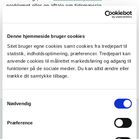
problemet eller en aftale om tidsmæssig
begrænsning for brug af brændeovnen - fx ingen
fyring med brænde i sommerhalvåret.
I menuen til venstre kan du få mere at vide om,
Denne hjemmeside bruger cookies
hvordan det forløbet, hvis du henvender dig til
Sitet bruger egne cookies samt cookies fra tredjepart til
kommunen om gener fra brændefyring.
statistik, indholdsoptimering, præferencer. Tredjepart kan
anvende cookies til målrettet markedsføring og adgang til
Hent tilsynstjekliste
funktioner på de sociale medier. Du kan altid ændre eller
trække dit samtykke tilbage.
Samtykkevalg
Nødvendig
Præference
Læs mere