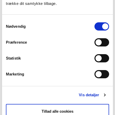
trække dit samtykke tilbage.
Kontrol med prøvningsattester
Samtykkevalg
Nødvendig
Læs mere
Præference
Overdragelser af brugte anlæg
Statistik
Læs mere
Marketing
Vis detaljer
Skiltning på messer
Tillad alle cookies
Læs mere